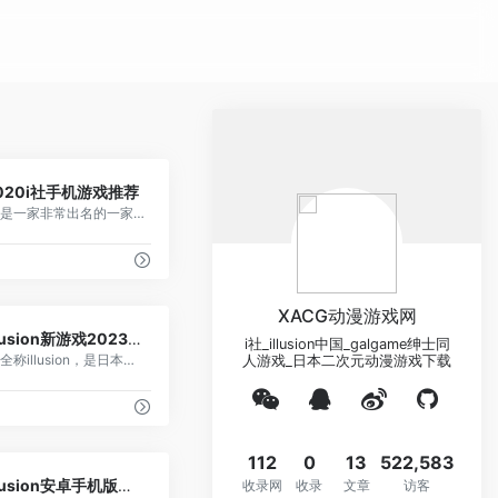
29
020i社手机游戏推荐
i社是一家非常出名的一家游戏制作公司，他们发布的游戏都非常的大热且也获得了大量的用户群体，在画面制作方面非常的精美且代入感极强，再加上引人入胜的剧情时游戏变得更加的好玩，今天为小伙伴们整理了一下i社推出的几大热门作品！
XACG动漫游戏网
10
illusion新游戏2023预告
i社_illusion中国_galgame绅士同
i社全称illusion，是日本的一家3D游戏制作公司。i社是日本3DHGAME界的元老级公司，在这个领域一直引领技术的潮流。
人游戏_日本二次元动漫游戏下载
112
0
13
522,583
32
illusion安卓手机版游戏
收录网
收录
文章
访客