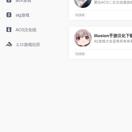
adv游戏
slg游戏
i社游戏
ACG汉化组
illusion手游汉化下
エロ游戏社区
i社游戏