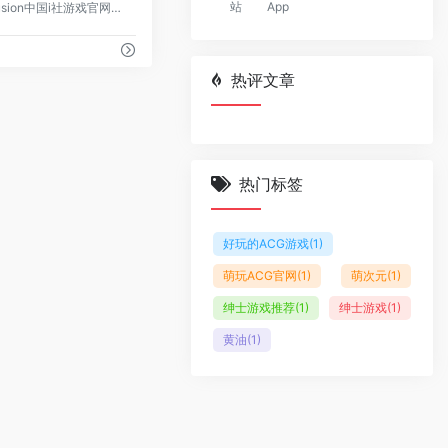
站
App
illusion中国i社游戏官网版是一款游戏资源十分丰富的社区软件。这里有超多的ACG游戏，大家可以自由的在这里挑选和下载。大家可以自由前往不同的分类，来寻找自己最爱的资源内容，很多的游戏资源都是免费提供给大家的。市面上几乎所有的绅士游戏都可以在这里找到，感兴趣的玩家快来下载吧。
热评文章
热门标签
好玩的ACG游戏
(1)
萌玩ACG官网
(1)
萌次元
(1)
绅士游戏推荐
(1)
绅士游戏
(1)
黄油
(1)