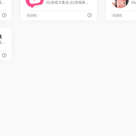
爱玩ACG二次元动漫游戏搬运论坛,爱玩ACG动漫游戏站,illusion官网,琉璃神社,i社汉化游戏合集,ACG动漫游戏社区.
i社游戏大集合,i社游戏推荐,2021最好玩的i社游戏排行榜
i社游戏
i社游戏
18
载
I社游戏大全是将所有有着I社的单机版本的游戏进行整合了的游戏专区,在这个专区里玩家将可以找到各种好玩的I社游戏,这里有着最全的I社单机游戏.