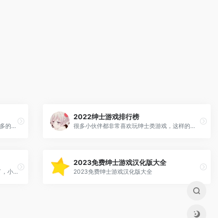
2022绅士游戏排行榜
为各位绅士带来rpg绅士游戏，收集到了超多的安卓rpg绅士游戏，其中包含：文字冒险、avg、恋爱冒险等等，rpg绅士游戏里面有着超多的小姐姐，你可以和小姐姐一起玩耍。
很多小伙伴都非常喜欢玩绅士类游戏，这样的绅士游戏都是经过许多老绅士的肯定，内容剧情也是让人心动不已，那么，你知道好玩的绅士手游有哪些？今天小编为大家盘点2022十大绅士游戏排行榜。
2023免费绅士游戏汉化版大全
小编已经为大家推荐了很多很多“好游戏”了，小伙伴们纷纷呼吁小编再来一些~那么小编再为大家推荐一波“绅士游戏精品”，快点上车吧~
2023免费绅士游戏汉化版大全