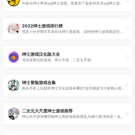
为各位绅士带来rpg绅士游戏，收集到了超多的安卓rpg绅士游戏，其中包含：文字冒险、avg、恋爱冒险等等，rpg绅士游戏里面有着超多的小姐姐，你可以和小姐姐一起玩耍。
2022绅士游戏排行榜
很多小伙伴都非常喜欢玩绅士类游戏，这样的绅士游戏都是经过许多老绅士的肯定，内容剧情也是让人心动不已，那么，你知道好玩的绅士手游有哪些？今天小编为大家盘点2022十大绅士游戏排行榜。
绅士游戏汉化版大全
适合深夜玩的游戏，绅士手游，二次元手游。
绅士冒险游戏合集
能在手机上玩耍的绅士汉化游戏有哪些?这些都是为大家精心准备的,你可以直接下载就能在手机上玩耍。
二次元大尺度绅士游戏推荐
绅士向手游有哪些呢绅士类的游戏有很多,玩家们扮演的是一名绅士,在游戏中可以自由的去和角色们进行互动,超多的npc游戏,为玩家们提供。