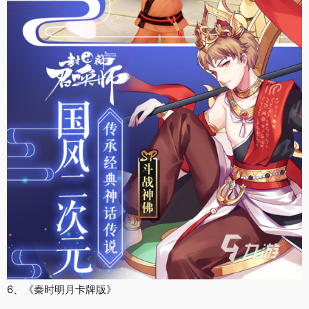
6、《秦时明月卡牌版》