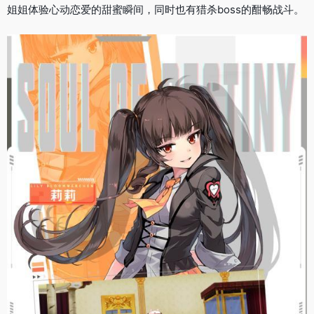
姐姐体验心动恋爱的甜蜜瞬间，同时也有猎杀boss的酣畅战斗。